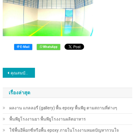
แนะแนว
คุณสมบัติของการเคลือบผิวด้วยสีพื้นอีพ็อกซี่ พื้น Epoxy พื้นพียู
เรื่อง
เรื่องล่าสุด
ผลงาน แกลลอรี่ (gallery) พื้น epoxy พื้นพียู ตามสถานที่ต่างๆ
พื้นพียู​โรงงานยา พื้นพียู​โรงงานผลิตอาหาร
ใช้พื้นอีพ็อกซี่หรือพื้น epoxy ภายในโรงงานหมดปัญหากวนใจ