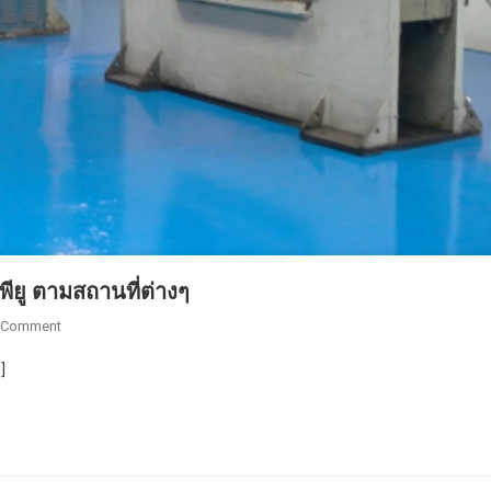
นพียู ตามสถานที่ต่างๆ
On
 Comment
ผล
]
งาน
แกล
ล
อรี่
(gallery)