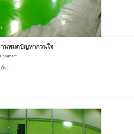
โรงงานหมดปัญหากวนใจ
On
 Comment
ใช้
นใจ […]
พื้น
อีพ็
อก
ซี่
หรือ
พื้น
Epoxy
ภายใน
โรงงาน
หมด