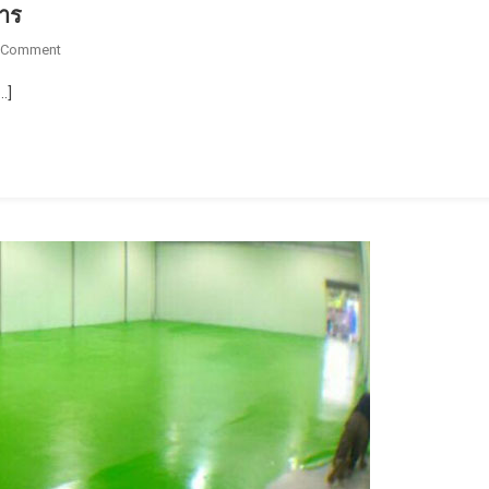
หาร
On
 Comment
พื้น
…]
พียู​
โรงงาน
ยา
พื้น
พียู​
โรงงาน
ผลิต
อาหาร