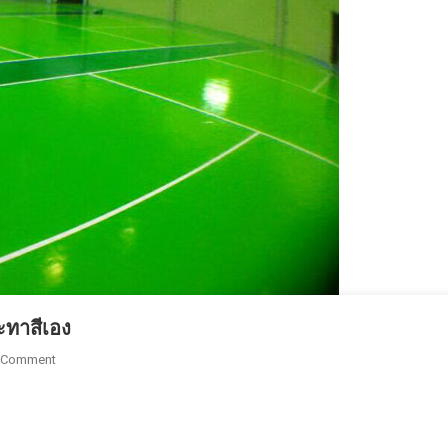
ปัญหา
กวน
ใจ
จะทาสีเอง
On
 Comment
พื้น
Epoxy
Self