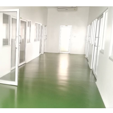
พื้น
Epoxy
พื้น
พียู
ตาม
สถาน
ที่
ต่างๆ