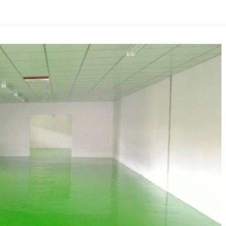
Leveling
ราคา
ถูก
กว่า
ที่
จะ
ทาสี
เอง