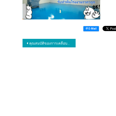
แนะแนว
คุณสมบัติของการเคลือบผิวด้วยสีพื้นอีพ็อกซี่ พื้น Epoxy พื้นพียู
เรื่อง