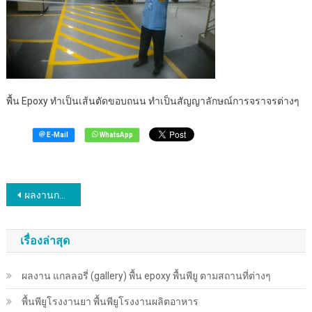
พื้น Epoxy ทำเป็นเส้นตัดขอบถนน ทำเป็นสัญญาลักษณ์การจราจรต่างๆ
แนะแนว
ผลงานการเคลือบพื้นอีพ็อกซี่ พื้นพียู พื้น epoxy
เรื่อง
เรื่องล่าสุด
ผลงาน แกลลอรี่ (gallery) พื้น epoxy พื้นพียู ตามสถานที่ต่างๆ
พื้นพียู​โรงงานยา พื้นพียู​โรงงานผลิตอาหาร