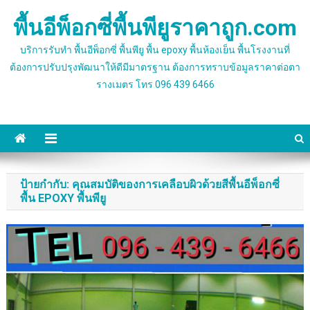
Skip
พื้นอีพ็อกซี่พื้นพียูราคาถูก.com
to
content
บริการรับทำ พื้นอีพ็อกซี่ พื้นพียู พื้น epoxy พื้นห้องเย็น พื้นโรงงานที่
ต้องการปรับปรุงพัฒนาให้ดีมีมาตรฐาน ต้องการทราบข้อมูลราคาต่อตา
รางเมตร โทร 096 439 6466
ป้ายกำกับ:
คุณสมบัติของการเคลือบผิวด้วยสีพื้นอีพ็อกซี่
พื้น EPOXY พื้นพียู