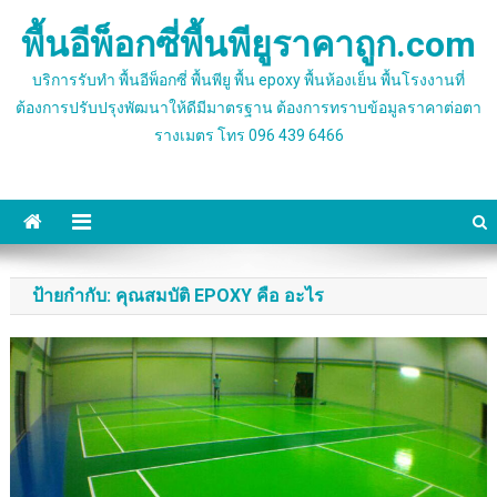
Skip
พื้นอีพ็อกซี่พื้นพียูราคาถูก.com
to
content
บริการรับทำ พื้นอีพ็อกซี่ พื้นพียู พื้น epoxy พื้นห้องเย็น พื้นโรงงานที่
ต้องการปรับปรุงพัฒนาให้ดีมีมาตรฐาน ต้องการทราบข้อมูลราคาต่อตา
รางเมตร โทร 096 439 6466
ป้ายกำกับ:
คุณสมบัติ EPOXY คือ อะไร