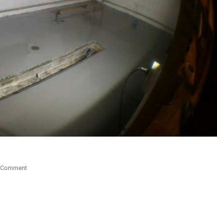
On
 Comment
พื้น
พียู
ห้อง
ครัว