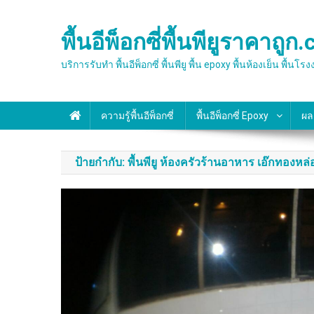
Skip
to
พื้นอีพ็อกซี่พื้นพียูราคาถูก
content
บริการรับทำ พื้นอีพ็อกซี่ พื้นพียู พื้น epoxy พื้นห้องเย็
ความรู้พื้นอีพ็อกซี่
พื้นอีพ็อกซี่ Epoxy
ผล
ป้ายกำกับ:
พื้นพียู ห้องครัวร้านอาหาร เอ๊กทองหล่