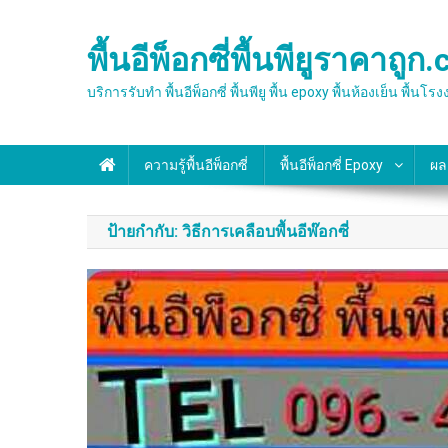
Skip
to
พื้นอีพ็อกซี่พื้นพียูราคาถูก
content
บริการรับทำ พื้นอีพ็อกซี่ พื้นพียู พื้น epoxy พื้นห้องเย็
ความรู้พื้นอีพ็อกซี่
พื้นอีพ็อกซี่ Epoxy
ผล
ป้ายกำกับ:
วิธีการเคลือบพื้นอีพ๊อกซี่