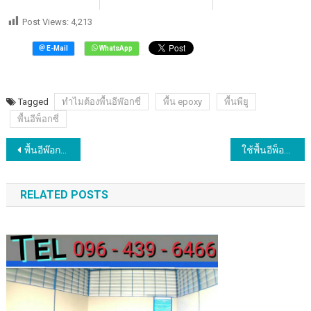
Post Views:
4,213
Tagged
ทำไมต้องพื้นอีพ๊อกซี่
พื้น epoxy
พื้นพียู
พื้นอีพ็อกซี่
แนะแนว
พื้นอีพ๊อกซี่ พื้นดีๆที่ตามหา
ใช้พื้นอีพ็อกซี่หรือพื้นพียูภายในโรงงานหมดปัญหากวนใจ
เรื่อง
RELATED POSTS