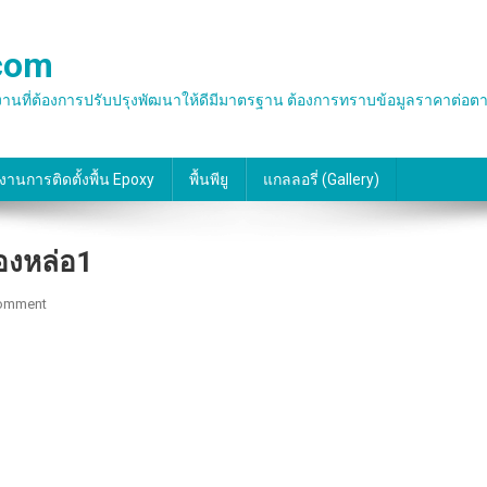
.com
น พื้นโรงงานที่ต้องการปรับปรุงพัฒนาให้ดีมีมาตรฐาน ต้องการทราบข้อมูลราคาต
งานการติดตั้งพื้น Epoxy
พื้นพียู
แกลลอรี่ (gallery)
ทองหล่อ1
On
Comment
พื้น
พียู
ห้อง
ครัว
ร้าน
อาหาร
เอ๊ก