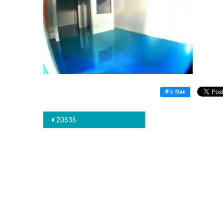
แนะแนว
20536
เรื่อง