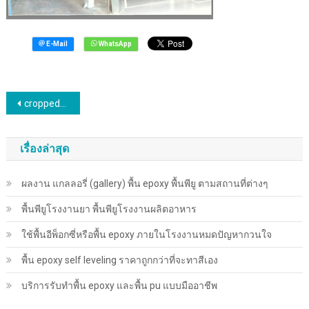
แนะแนว
cropped-22417.jpg
เรื่อง
เรื่องล่าสุด
ผลงาน แกลลอรี่ (gallery) พื้น epoxy พื้นพียู ตามสถานที่ต่างๆ
พื้นพียู​โรงงานยา พื้นพียู​โรงงานผลิตอาหาร
ใช้พื้นอีพ็อกซี่หรือพื้น epoxy ภายในโรงงานหมดปัญหากวนใจ
พื้น epoxy self leveling ราคาถูกกว่าที่จะทาสีเอง
บริการรับทำพื้น epoxy และพื้น pu แบบมืออาชีพ