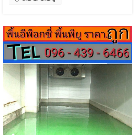
Leveling
ราคา
ถูก
กว่า
ที่
จะ
ทาสี
เอง