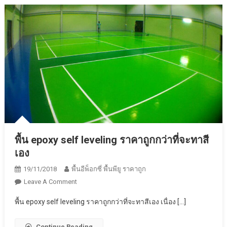
Epoxy
ภายใน
โรงงาน
หมด
ปัญหา
กวน
ใจ
พื้น epoxy self leveling ราคาถูกกว่าที่จะทาสี
เอง
19/11/2018
พื้นอีพ็อกซี่ พื้นพียู ราคาถูก
On
Leave A Comment
พื้น
พื้น epoxy self leveling ราคาถูกกว่าที่จะทาสีเอง เนื่อง […]
Epoxy
Self
Continue Reading