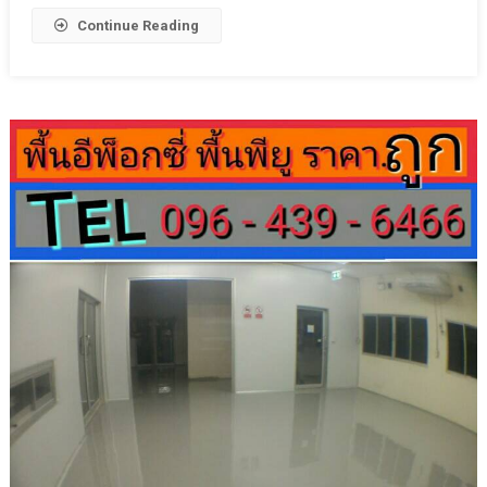
ของ
Continue Reading
พื้น
Pu
กับ
Epoxy
ที่
หลาย
คน
นิยม
และ
เลือก
ใช้
กัน